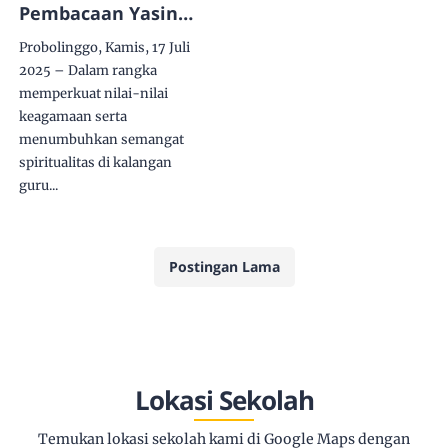
Pembacaan Yasin
dan Tahlil di
Probolinggo, Kamis, 17 Juli
Maqbaroh Pendiri
2025 – Dalam rangka
Pondok Pesantren
memperkuat nilai-nilai
Riyadlus Sholihin ke
keagamaan serta
Dua kembali di Gelar
menumbuhkan semangat
spiritualitas di kalangan
guru...
Postingan Lama
Lokasi Sekolah
Temukan lokasi sekolah kami di Google Maps dengan