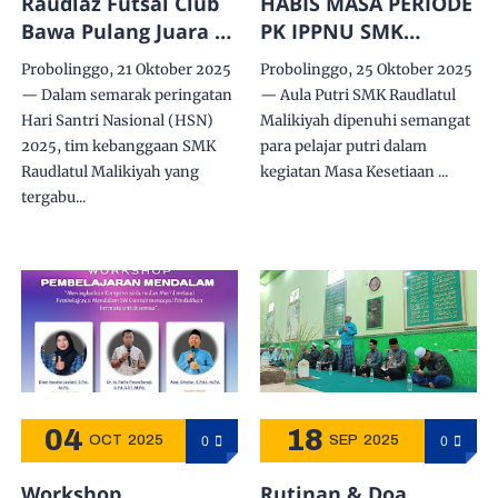
Raudlaz Futsal Club
HABIS MASA PERIODE
Bawa Pulang Juara 2
PK IPPNU SMK
di Ajang HSN 2025
Raudlatul Malikiyah
Probolinggo, 21 Oktober 2025
Probolinggo, 25 Oktober 2025
Gelar MAKESTA
— Dalam semarak peringatan
— Aula Putri SMK Raudlatul
Hari Santri Nasional (HSN)
Malikiyah dipenuhi semangat
2025, tim kebanggaan SMK
para pelajar putri dalam
Raudlatul Malikiyah yang
kegiatan Masa Kesetiaan ...
tergabu...
04
18
0
0
OCT
2025
SEP
2025
Workshop
Rutinan & Doa