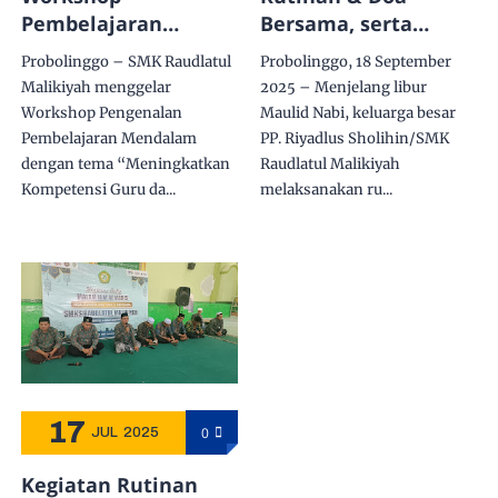
Pembelajaran
Bersama, serta
Mendalam SMK
Pesan-Kesan Kepala
Probolinggo – SMK Raudlatul
Probolinggo, 18 September
Raudlatul Malikiyah
Sekolah Jelang Libur
Malikiyah menggelar
2025 – Menjelang libur
Dorong Pendidikan
Pesantren
Workshop Pengenalan
Maulid Nabi, keluarga besar
Bermutu untuk
Pembelajaran Mendalam
PP. Riyadlus Sholihin/SMK
Semua
dengan tema “Meningkatkan
Raudlatul Malikiyah
Kompetensi Guru da...
melaksanakan ru...
17
0
JUL
2025
Kegiatan Rutinan