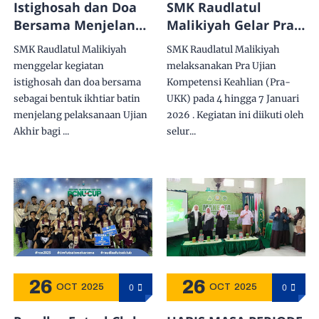
Istighosah dan Doa
SMK Raudlatul
Bersama Menjelang
Malikiyah Gelar Pra
Ujian Akhir Kelas XII
Ujian Kompetensi
SMK Raudlatul Malikiyah
SMK Raudlatul Malikiyah
SMK Raudlatul
Keahlian 4–7 Januari
menggelar kegiatan
melaksanakan Pra Ujian
Malikiyah
2026
istighosah dan doa bersama
Kompetensi Keahlian (Pra-
sebagai bentuk ikhtiar batin
UKK) pada 4 hingga 7 Januari
menjelang pelaksanaan Ujian
2026 . Kegiatan ini diikuti oleh
Akhir bagi ...
selur...
26
26
0
0
OCT
2025
OCT
2025