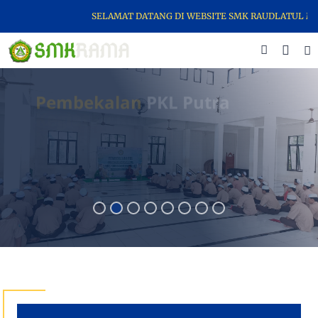
SELAMAT DATANG DI WEBSITE SMK RAUDLATUL MALIKIYAH
Pembekalan
PKL Putra